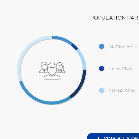
POPULATION PAR
14 ANS ET -
15-19 ANS
20-34 ANS
+
VOIR PLUS DE