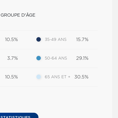
 GROUPE D'ÂGE
10.5%
15.7%
35-49 ANS
3.7%
29.1%
50-64 ANS
10.5%
30.5%
65 ANS ET +
 STATISTIQUES