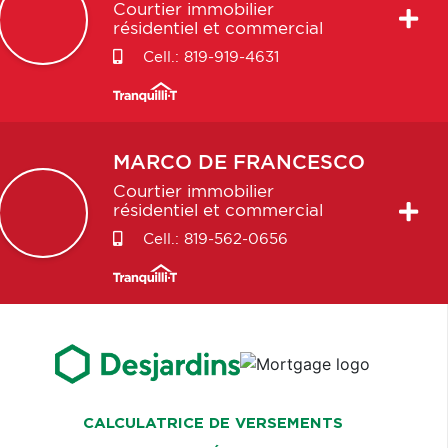
Courtier immobilier
résidentiel et commercial
Cell.:
819-919-4631
MARCO
DE FRANCESCO
Courtier immobilier
résidentiel et commercial
Cell.:
819-562-0656
CALCULATRICE DE VERSEMENTS