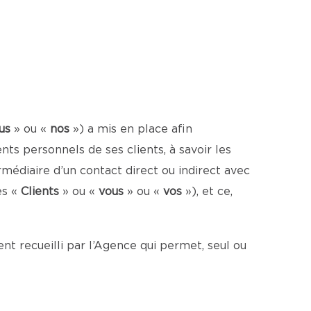
us
» ou «
nos
») a mis en place afin
s personnels de ses clients, à savoir les
médiaire d’un contact direct ou indirect avec
es «
Clients
» ou «
vous
» ou «
vos
»), et ce,
t recueilli par l’Agence qui permet, seul ou