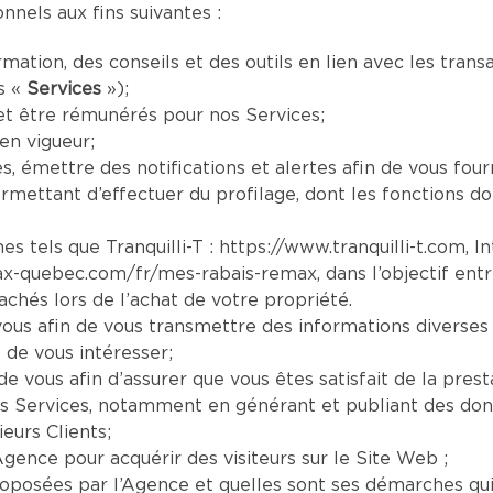
nels aux fins suivantes :
mation, des conseils et des outils en lien avec les tran
s «
Services
»);
et être rémunérés pour nos Services;
en vigueur;
es, émettre des notifications et alertes afin de vous four
mettant d’effectuer du profilage, dont les fonctions doi
es tels que Tranquilli-T :
https://www.tranquilli-t.com
, I
ax-quebec.com/fr/mes-rabais-remax
, dans l’objectif ent
chés lors de l’achat de votre propriété.
us afin de vous transmettre des informations diverses 
 de vous intéresser;
e vous afin d’assurer que vous êtes satisfait de la prest
s Services, notamment en générant et publiant des donn
eurs Clients;
Agence pour acquérir des visiteurs sur le Site Web ;
oposées par l’Agence et quelles sont ses démarches qui s