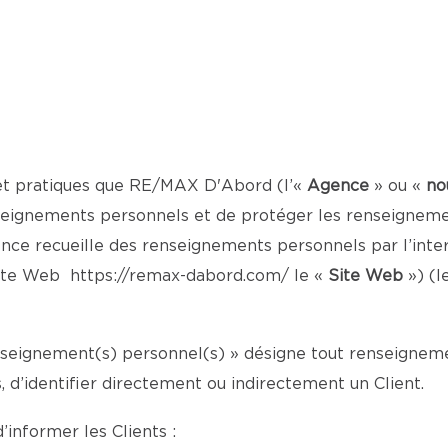
 et pratiques que RE/MAX D'Abord (l’«
Agence
» ou «
no
seignements personnels et de protéger les renseignement
ce recueille des renseignements personnels par l’inter
 site Web
https://remax-dabord.com/
le «
Site Web
») (l
enseignement(s) personnel(s) » désigne tout renseignemen
d’identifier directement ou indirectement un Client.
’informer les Clients :