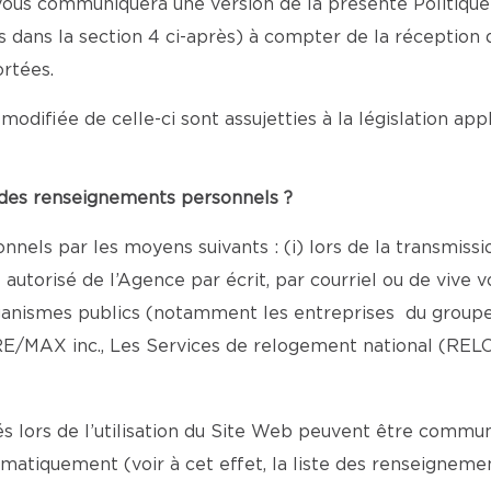
e vous communiquera une version de la présente Politiqu
nis dans la section 4 ci-après) à compter de la réception
rtées.
modifiée de celle-ci sont assujetties à la législation ap
e des renseignements personnels ?
nels par les moyens suivants : (i) lors de la transmiss
torisé de l’Agence par écrit, par courriel ou de vive vo
rganismes publics (notamment les entreprises du groupe
E/MAX inc., Les Services de relogement national (REL
lors de l’utilisation du Site Web peuvent être commun
omatiquement (voir à cet effet, la liste des renseigne