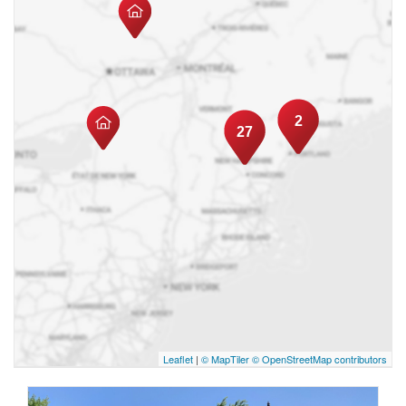
2
27
Leaflet
|
© MapTiler
© OpenStreetMap contributors