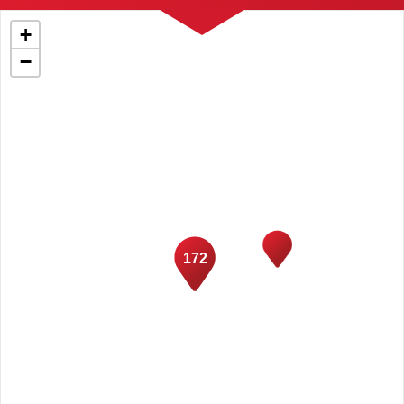
+
−
172