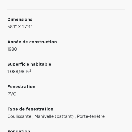
Dimensions
58'1" X 27'3"
Année de construction
1980
Superficie habitable
2
1 088,98 Pi
Fenestration
PVC
Type de fenestration
Coulissante
,
Manivelle (battant)
,
Porte-fenêtre
Fondation