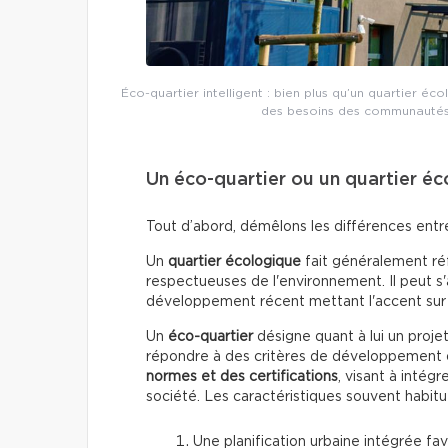
Éco-quartier intelligent : bien plus qu’un quartier éc
des besoins des communautés,
Un éco-quartier ou un quartier é
Tout d’abord, démêlons les différences entre 
Un
quartier écologique
fait généralement réf
respectueuses de l'environnement. Il peut s'a
développement récent mettant l'accent sur l
Un
éco-quartier
désigne quant à lui un proj
répondre à des critères de développement d
normes et des certifications
, visant à intég
société. Les caractéristiques souvent habitu
Une planification urbaine intégrée fav