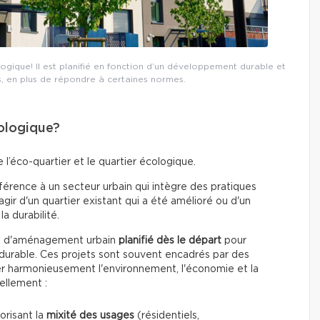
ologique! Il est planifié en fonction d’un développement durable et
 en plus de répondre à certaines normes.
cologique?
l’éco-quartier et le quartier écologique.
érence à un secteur urbain qui intègre des pratiques
gir d'un quartier existant qui a été amélioré ou d'un
a durabilité.
et d'aménagement urbain
planifié dès le départ
pour
urable. Ces projets sont souvent encadrés par des
rer harmonieusement l'environnement, l'économie et la
ellement :
orisant la
mixité des usages
(résidentiels,