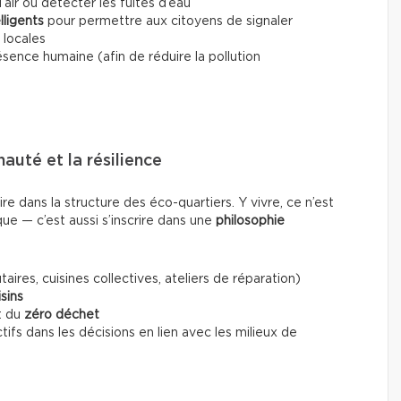
l’air ou détecter les fuites d’eau
lligents
pour permettre aux citoyens de signaler
 locales
ésence humaine (afin de réduire la pollution
uté et la résilience
re dans la structure des éco-quartiers. Y vivre, ce n’est
e — c’est aussi s’inscrire dans une
philosophie
ires, cuisines collectives, ateliers de réparation)
sins
t du
zéro déchet
tifs dans les décisions en lien avec les milieux de