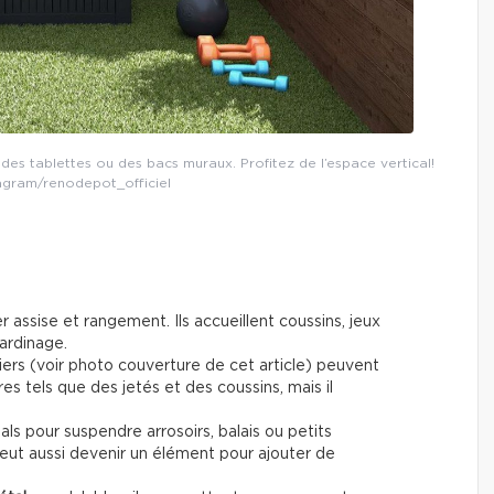
 des tablettes ou des bacs muraux. Profitez de l’espace vertical!
tagram/renodepot_officiel
r assise et rangement. Ils accueillent coussins, jeux
jardinage.
iers (voir photo couverture de cet article) peuvent
s tels que des jetés et des coussins, mais il
éals pour suspendre arrosoirs, balais ou petits
eut aussi devenir un élément pour ajouter de